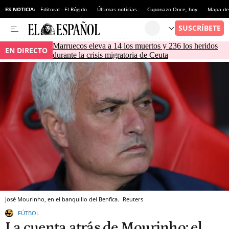
ES NOTICIA:
Editoral - El Rúgido
Últimas noticias
Cuponazo Once, hoy
Mapa de 
Marruecos eleva a 14 los muertos y 236 los heridos
EN DIRECTO
durante la crisis migratoria de Ceuta
José Mourinho, en el banquillo del Benfica.
Reuters
FÚTBOL
La cuenta atrás de Mourinho: el