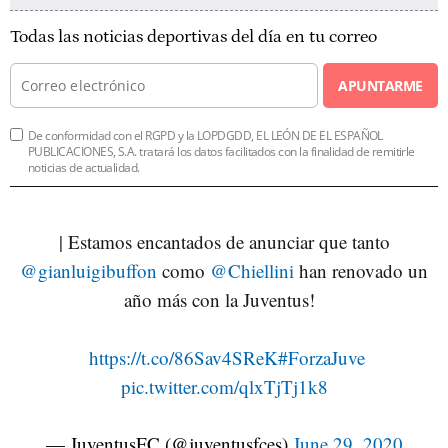
Todas las noticias deportivas del día en tu correo
APUNTARME
De conformidad con el RGPD y la LOPDGDD, EL LEÓN DE EL ESPAÑOL
PUBLICACIONES, S.A. tratará los datos facilitados con la finalidad de remitirle
noticias de actualidad.
| Estamos encantados de anunciar que tanto
@gianluigibuffon
como
@Chiellini
han renovado un
año más con la Juventus! ️ ️
️
https://t.co/86Sav4SReK
#ForzaJuve
pic.twitter.com/qlxTjTj1k8
— JuventusFC (@juventusfces)
June 29, 2020