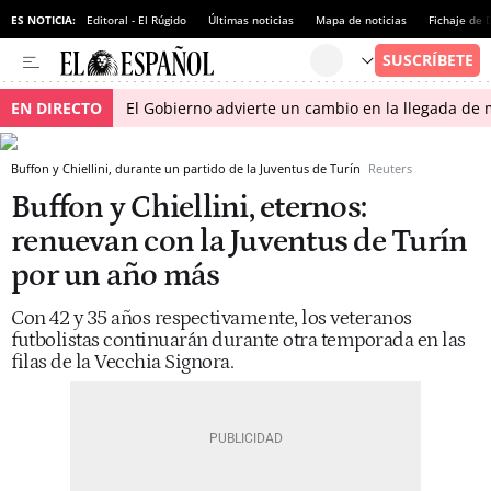
ES NOTICIA:
Editoral - El Rúgido
Últimas noticias
Mapa de noticias
Fichaje de
EN DIRECTO
El Gobierno advierte un cambio en la llegada d
Buffon y Chiellini, durante un partido de la Juventus de Turín
Reuters
Buffon y Chiellini, eternos:
renuevan con la Juventus de Turín
por un año más
Con 42 y 35 años respectivamente, los veteranos
futbolistas continuarán durante otra temporada en las
filas de la Vecchia Signora.