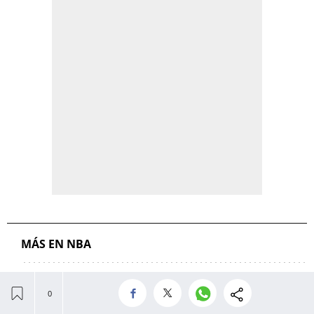
MÁS EN NBA
Las cifras del contrato de
LeBron James en los Sixers: el
258º mejor pagado de la NBA