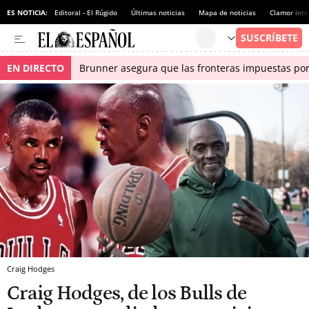
ES NOTICIA:
Editoral - El Rúgido
Últimas noticias
Mapa de noticias
Clamor inte
EN DIRECTO
Brunner asegura que las fronteras impuestas por I
Craig Hodges
Craig Hodges, de los Bulls de