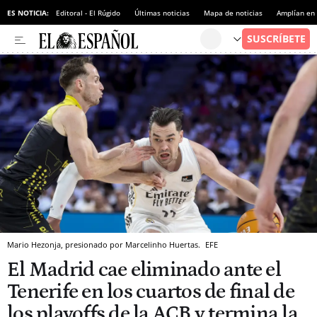
ES NOTICIA:
Editoral - El Rúgido
Últimas noticias
Mapa de noticias
Amplían en
Mario Hezonja, presionado por Marcelinho Huertas.
EFE
El Madrid cae eliminado ante el
Tenerife en los cuartos de final de
los playoffs de la ACB y termina la