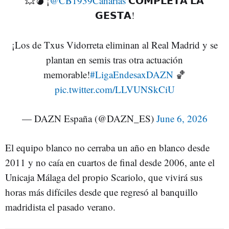
💥💣 ¡
@CB1939Canarias
𝗖𝗢𝗠𝗣𝗟𝗘𝗧𝗔 𝗟𝗔
𝗚𝗘𝗦𝗧𝗔!
¡Los de Txus Vidorreta eliminan al Real Madrid y se
plantan en semis tras otra actuación
memorable!
#LigaEndesaxDAZN
🏀
pic.twitter.com/LLVUNSkCiU
— DAZN España (@DAZN_ES)
June 6, 2026
El equipo blanco no cerraba un año en blanco desde
2011 y no caía en cuartos de final desde 2006, ante el
Unicaja Málaga del propio Scariolo, que vivirá sus
horas más difíciles desde que regresó al banquillo
madridista el pasado verano.