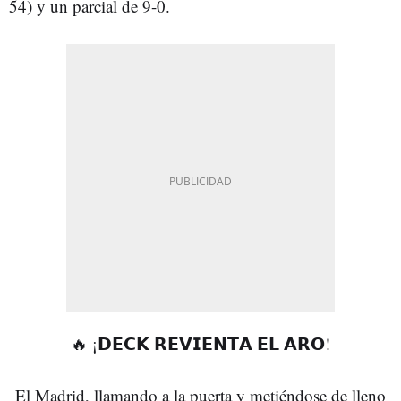
54) y un parcial de 9-0.
🔥 ¡𝗗𝗘𝗖𝗞 𝗥𝗘𝗩𝗜𝗘𝗡𝗧𝗔 𝗘𝗟 𝗔𝗥𝗢!
El Madrid, llamando a la puerta y metiéndose de lleno