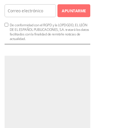
APUNTARME
De conformidad con el RGPD y la LOPDGDD, EL LEÓN
DE EL ESPAÑOL PUBLICACIONES, S.A. tratará los datos
facilitados con la finalidad de remitirle noticias de
actualidad.