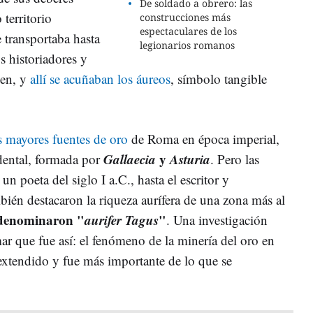
De soldado a obrero: las
territorio
construcciones más
espectaculares de los
 transportaba hasta
legionarios romanos
os historiadores y
cen, y
allí se acuñaban los áureos
, símbolo tangible
s mayores fuentes de oro
de Roma en época imperial,
Gallaecia
y
Asturia
dental, formada por
. Pero las
un poeta del siglo I a.C., hasta el escritor y
mbién destacaron la riqueza aurífera de una zona más al
e denominaron "
aurifer Tagus
"
. Una investigación
ar que fue así: el fenómeno de la minería del oro en
tendido y fue más importante de lo que se