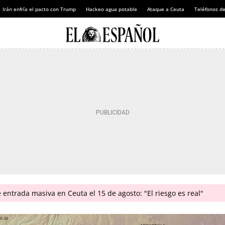
Irán enfría el pacto con Trump
Hackeo agua potable
Ataque a Ceuta
Teléfonos d
e entrada masiva en Ceuta el 15 de agosto: "El riesgo es real"