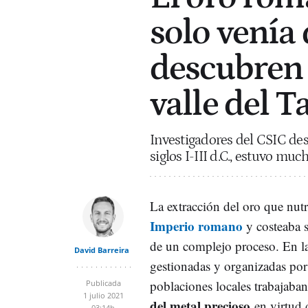
solo venía 
descubren 
valle del T
Investigadores del CSIC desv
siglos I-III d.C., estuvo mu
La extracción del oro que nut
Imperio romano
y costeaba s
de un complejo proceso. En l
David Barreira
gestionadas y organizadas por 
poblaciones locales trabajaba
Publicada
1 julio 2021
del metal precioso
en virtud 
03:14h