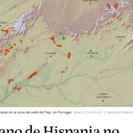
adas en la zona del valle del Tajo, en Portugal.
Brais X. Currás & F. J. Sánchez-Palenci
ano de Hispania no