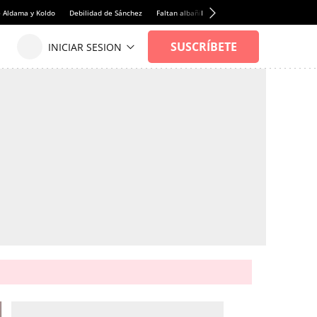
e Aldama y Koldo
Debilidad de Sánchez
Faltan albañiles
Rentabilidad de la viviend