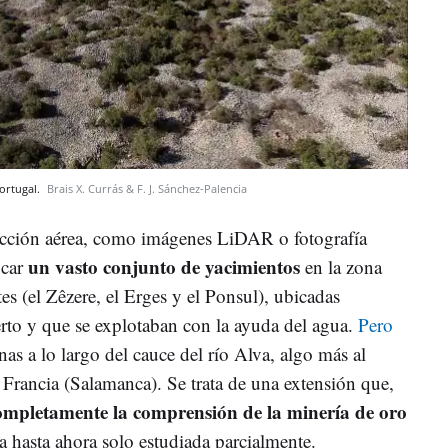
Portugal.
Brais X. Currás & F. J. Sánchez-Palencia
tección aérea, como imágenes LiDAR o fotografía
un vasto conjunto de yacimientos
icar
en la zona
tes (el Zêzere, el Erges y el Ponsul), ubicadas
rto y que se explotaban con la ayuda del agua.
Pero
as a lo largo del cauce del río Alva, algo más al
ña Francia (Salamanca). Se trata de una extensión que,
mpletamente la comprensión de la minería de oro
a hasta ahora solo estudiada parcialmente.