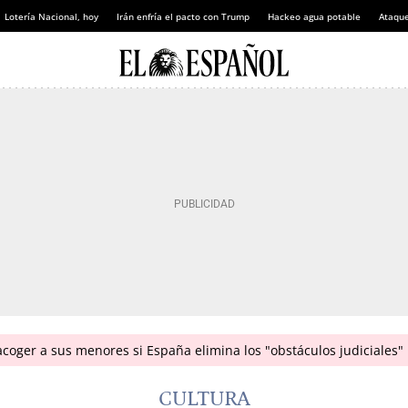
Lotería Nacional, hoy
Irán enfría el pacto con Trump
Hackeo agua potable
Ataque
coger a sus menores si España elimina los "obstáculos judiciales"
CULTURA