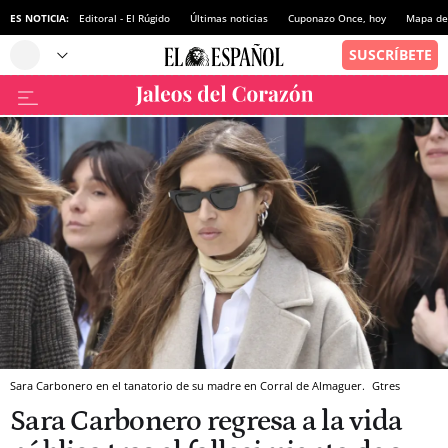
ES NOTICIA:
Editoral - El Rúgido
Últimas noticias
Cuponazo Once, hoy
Mapa de 
Sara Carbonero en el tanatorio de su madre en Corral de Almaguer.
Gtres
Sara Carbonero regresa a la vida