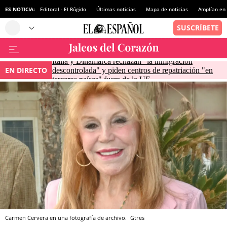
ES NOTICIA:
Editoral - El Rúgido
Últimas noticias
Mapa de noticias
Amplían en
Italia y Dinamarca rechazan "la inmigración
EN DIRECTO
descontrolada" y piden centros de repatriación "en
terceros países" fuera de la UE
Carmen Cervera en una fotografía de archivo.
Gtres