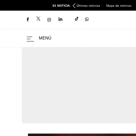
ES NOTICIA:
Últimas noticias
Mapa de noticias