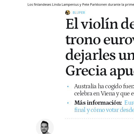
Los finlandeses Linda Lampenius y Pete Parkkonen durante la prime
BLUPER
El violín d
trono eurov
dejarles un
Grecia apue
Australia ha cogido fuer
celebra en Viena y que 
Más información:
Eur
final y cómo votar desd