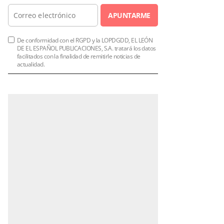
APUNTARME
De conformidad con el RGPD y la LOPDGDD, EL LEÓN
DE EL ESPAÑOL PUBLICACIONES, S.A. tratará los datos
facilitados con la finalidad de remitirle noticias de
actualidad.