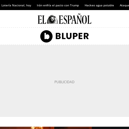
Lotería Nacional, hoy
Irán enfría el pacto con Trump
Hackeo agua potable
Ataque