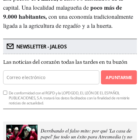
poco más de
capital. Una localidad malagueña de
9.000 habitantes,
con una economía tradicionalmente
ligada a la agricultura de regadío y a la huerta.
NEWSLETTER - JALEOS
Las noticias del corazón todas las tardes en tu buzón
APUNTARME
De conformidad con el RGPD y la LOPDGDD, EL LEÓN DE EL ESPAÑOL
PUBLICACIONES, S.A. tratará los datos facilitados con la finalidad de remitirle
noticias de actualidad.
Derribando el falso mito: por qué 'La casa de
papel' fue todo un éxito para Atresmedia (y no