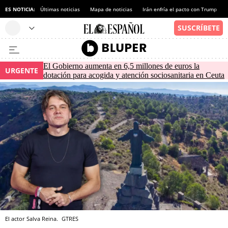
ES NOTICIA:
Últimas noticias
Mapa de noticias
Irán enfría el pacto con Trump
El Gobierno aumenta en 6,5 millones de euros la
URGENTE
dotación para acogida y atención sociosanitaria en Ceuta
El actor Salva Reina.
GTRES