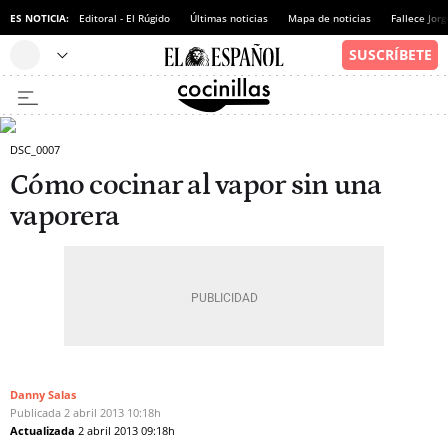
ES NOTICIA:
Editoral - El Rúgido
Últimas noticias
Mapa de noticias
Fallece Jor
DSC_0007
Cómo cocinar al vapor sin una
vaporera
Danny Salas
Publicada
2 abril 2013
10:18h
Actualizada
2 abril 2013
09:18h