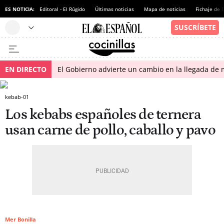
ES NOTICIA:
Editoral - El Rúgido
Últimas noticias
Mapa de noticias
Fichaje de
EN DIRECTO
El Gobierno advierte un cambio en la llegada d
kebab-01
Los kebabs españoles de ternera
usan carne de pollo, caballo y pavo
Mer Bonilla