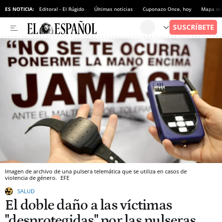
ES NOTICIA:
Editoral - El Rúgido
Últimas noticias
Cuponazo Once, hoy
Mapa de 
Imagen de archivo de una pulsera telemática que se utiliza en casos de
violencia de género.
EFE
SALUD
El doble daño a las víctimas
"desprotegidas" por las pulseras