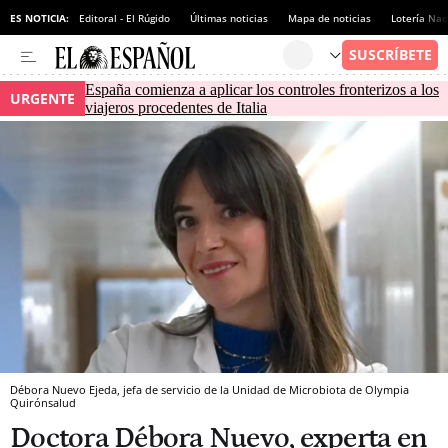
ES NOTICIA:
Editoral - El Rúgido
Últimas noticias
Mapa de noticias
Lotería Nac
España comienza a aplicar los controles fronterizos a los
URGENTE
viajeros procedentes de Italia
Débora Nuevo Ejeda, jefa de servicio de la Unidad de Microbiota de Olympia
Quirónsalud
Doctora Débora Nuevo, experta en