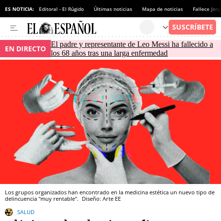
ES NOTICIA:
Editoral - El Rúgido
Últimas noticias
Mapa de noticias
Fallece Jor
El padre y representante de Leo Messi ha fallecido a
EN DIRECTO
los 68 años tras una larga enfermedad
Los grupos organizados han encontrado en la medicina estética un nuevo tipo de
delincuencia "muy rentable".
Diseño: Arte EE
SALUD