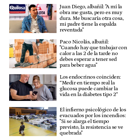
Juan Diego, albañil: "A mí la
obra me gusta, pero es muy
dura. Me buscaría otra cosa,
mi padre tiene la espalda
reventada"
Paco Nicolás, albañil:
"Cuando hay que trabajar con
calor a las 2 de la tarde no
debes esperar a tener sed
para beber agua"
Los endocrinos coinciden:
“Medir en tiempo real la
glucosa puede cambiar la
vida en la diabetes tipo 2”
El infierno psicológico de los
evacuados por los incendios:
"Si se alarga el tiempo
previsto, la resistencia se ve
quebrada"