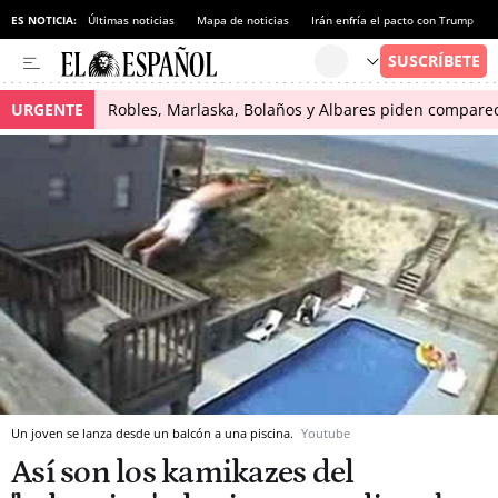
ES NOTICIA:
Últimas noticias
Mapa de noticias
Irán enfría el pacto con Trump
URGENTE
Robles, Marlaska, Bolaños y Albares piden comparece
Un joven se lanza desde un balcón a una piscina.
Youtube
Así son los kamikazes del