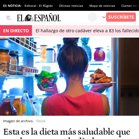
ES NOTICIA:
Editoral - El Rúgido
Últimas noticias
Mapa de noticias
Clamor inte
EN DIRECTO
El hallazgo de otro cadáver eleva a 83 los falleci
Imagen de archivo.
iStock
Esta es la dieta más saludable que