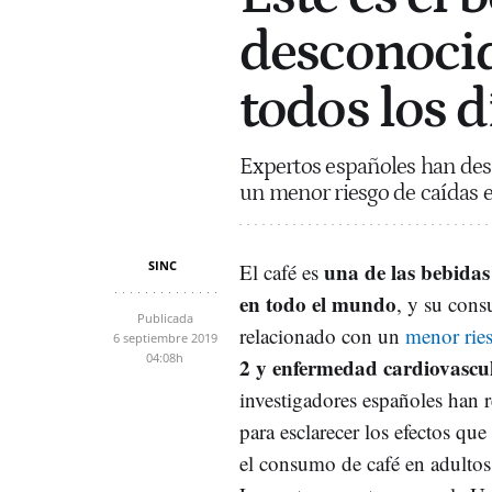
desconocid
todos los d
Expertos españoles han des
un menor riesgo de caídas 
SINC
una de las bebida
El café es
en todo el mundo
, y su con
Publicada
relacionado con un
menor rie
6 septiembre 2019
04:08h
2 y enfermedad cardiovascu
investigadores españoles han 
para esclarecer los efectos que
el consumo de café en adultos