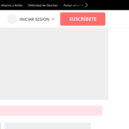
e Aldama y Koldo
Debilidad de Sánchez
Faltan albañiles
Rentabilidad de la viviend