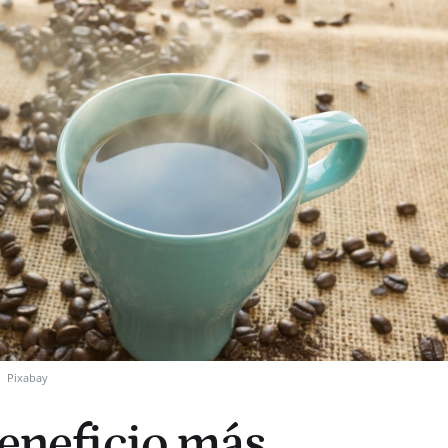
.
Pixabay
beneficio más