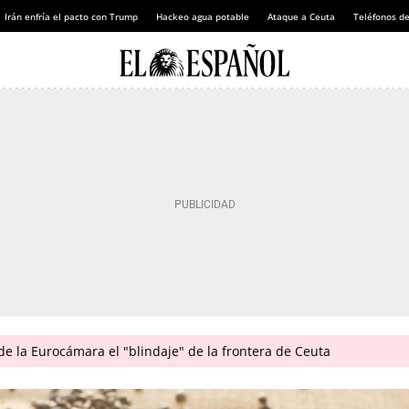
Irán enfría el pacto con Trump
Hackeo agua potable
Ataque a Ceuta
Teléfonos d
 de la Eurocámara el "blindaje" de la frontera de Ceuta