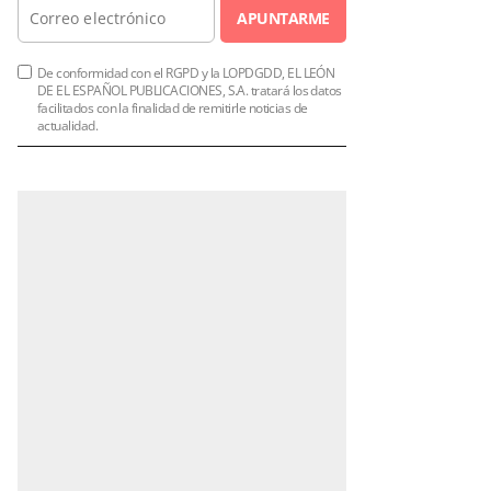
APUNTARME
De conformidad con el RGPD y la LOPDGDD, EL LEÓN
DE EL ESPAÑOL PUBLICACIONES, S.A. tratará los datos
facilitados con la finalidad de remitirle noticias de
actualidad.