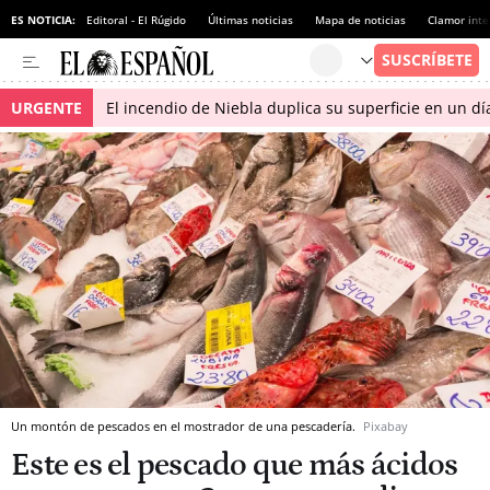
ES NOTICIA:
Editoral - El Rúgido
Últimas noticias
Mapa de noticias
Clamor inte
URGENTE
El incendio de Niebla duplica su superficie en un dí
Un montón de pescados en el mostrador de una pescadería.
Pixabay
Este es el pescado que más ácidos