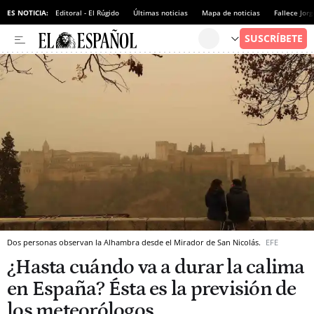
ES NOTICIA:
Editoral - El Rúgido
Últimas noticias
Mapa de noticias
Fallece Jor
Dos personas observan la Alhambra desde el Mirador de San Nicolás.
EFE
¿Hasta cuándo va a durar la calima
en España? Ésta es la previsión de
los meteorólogos