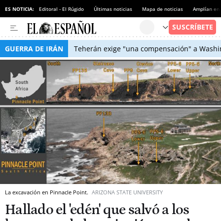
ES NOTICIA:
Editoral - El Rúgido
Últimas noticias
Mapa de noticias
Amplían en
GUERRA DE IRÁN
Teherán exige "una compensación" a Washin
La excavación en Pinnacle Point.
ARIZONA STATE UNIVERSITY
Hallado el 'edén' que salvó a los