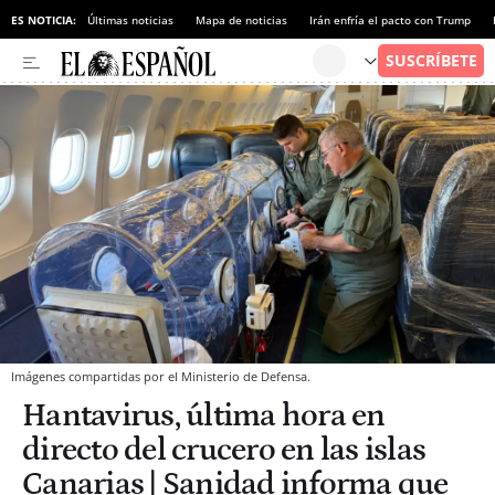
ES NOTICIA:
Últimas noticias
Mapa de noticias
Irán enfría el pacto con Trump
Imágenes compartidas por el Ministerio de Defensa.
Hantavirus, última hora en
directo del crucero en las islas
Canarias | Sanidad informa que