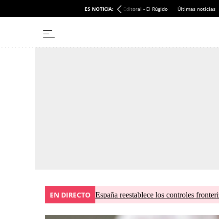
ES NOTICIA:
Editoral - El Rúgido
Últimas noticias
EN DIRECTO
España reestablece los controles fronteri