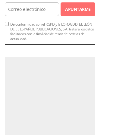
APUNTARME
De conformidad con el RGPD y la LOPDGDD, EL LEÓN
DE EL ESPAÑOL PUBLICACIONES, S.A. tratará los datos
facilitados con la finalidad de remitirle noticias de
actualidad.