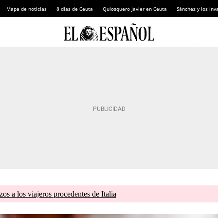
Mapa de noticias
8 días de Ceuta
Quiosquero Javier en Ceuta
Sánchez y los inv
zos a los viajeros procedentes de Italia