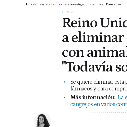
Un ratón de laboratorio para investigación científica.
Dani Pozo
CIENCIA
Reino Uni
a eliminar
con animal
"Todavía s
Se quiere eliminar esta 
fármacos y para comproba
Más información:
La e
cangrejos en varios cont