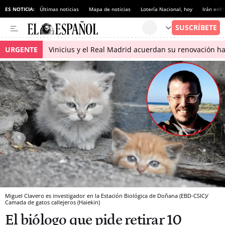
ES NOTICIA:
Últimas noticias
Mapa de noticias
Lotería Nacional, hoy
Irán enfr
URGENTE
Vinicius y el Real Madrid acuerdan su renovación h
Miguel Clavero es investigador en la Estación Biológica de Doñana (EBD-CSIC)/
Camada de gatos callejeros (Haiekin)
El biólogo que pide retirar 10