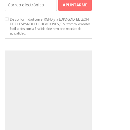
APUNTARME
De conformidad con el RGPD y la LOPDGDD, EL LEÓN
DE EL ESPAÑOL PUBLICACIONES, S.A. tratará los datos
facilitados con la finalidad de remitirle noticias de
actualidad.