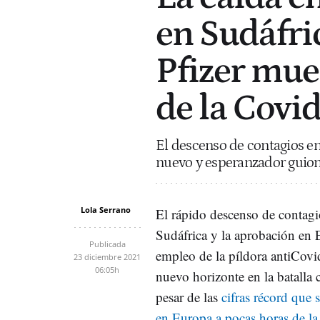
en Sudáfric
Pfizer mues
de la Covi
El descenso de contagios e
nuevo y esperanzador guion p
Lola Serrano
El rápido descenso de contag
Sudáfrica y la aprobación en 
Publicada
empleo de la píldora antiCovi
23 diciembre 2021
06:05h
nuevo horizonte en la batalla 
pesar de las
cifras récord que 
en Europa a pocas horas de l