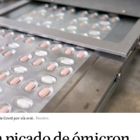
la Covid por vía oral.
Reuters
n picado de ómicron