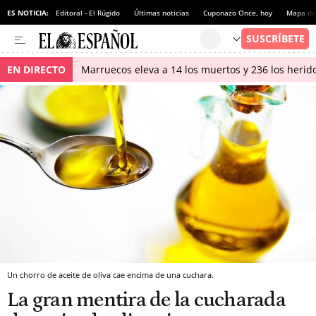
ES NOTICIA:
Editoral - El Rúgido
Últimas noticias
Cuponazo Once, hoy
Mapa de 
EN DIRECTO
Marruecos eleva a 14 los muertos y 236 los herido
Un chorro de aceite de oliva cae encima de una cuchara.
La gran mentira de la cucharada