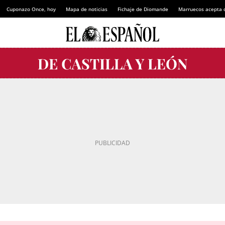
Cuponazo Once, hoy
Mapa de noticias
Fichaje de Diomande
Marruecos acepta 