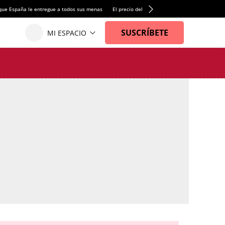
que España le entregue a todos sus menas
El precio del alquiler de vivienda baja por pri