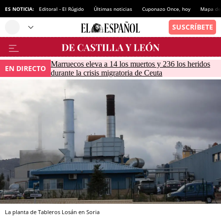
ES NOTICIA:
Editoral - El Rúgido
Últimas noticias
Cuponazo Once, hoy
Mapa de 
Marruecos eleva a 14 los muertos y 236 los heridos
EN DIRECTO
durante la crisis migratoria de Ceuta
La planta de Tableros Losán en Soria