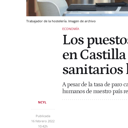
Trabajador de la hostelería. Imagen de archivo
ECONOMÍA
Los puest
en Castilla
sanitarios
A pesar de la tasa de paro c
humanos de nuestro país rec
NCYL
Publicada
16 febrero 2022
10:42h