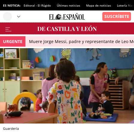
ES NOTICIA:
Editoral - El Rúgido
Últimas noticias
Mapa de noticias
Lotería Nac
URGENTE
Muere Jorge Messi, padre y representante de Leo Me
Guardería