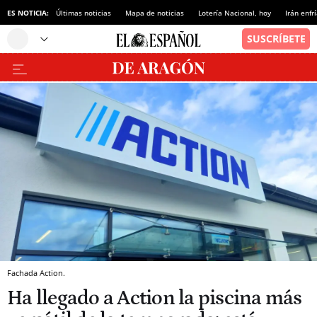
ES NOTICIA:
Últimas noticias
Mapa de noticias
Lotería Nacional, hoy
Irán enfr
Fachada Action.
Ha llegado a Action la piscina más