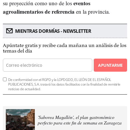
eventos
su proyección como uno de los
agroalimentarios de referencia
en la provincia.
MIENTRAS DORMÍAS - NEWSLETTER
Apúntate gratis y recibe cada mañana un análisis de los
temas del día
APUNTARME
De conformidad con el RGPD y la LOPDGDD, EL LEÓN DE EL ESPAÑOL
PUBLICACIONES, S.A. tratará los datos facilitados con la finalidad de remitirle
noticias de actualidad.
'Saborea Magallón', el plan gastronómico
perfecto para este fin de semana en Zaragoza