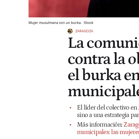
Mujer musulmana con un burka.
IStock
ZARAGOZA
La comunid
contra la o
el burka e
municipale
El líder del colectivo e
sino a una estrategia pa
Más información:
Zarago
municipales: las mujere