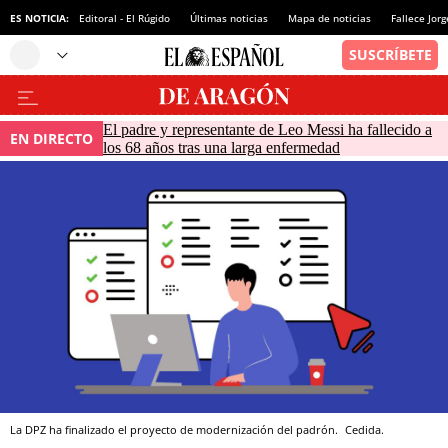
ES NOTICIA:
Editoral - El Rúgido
Últimas noticias
Mapa de noticias
Fallece Jor
El padre y representante de Leo Messi ha fallecido a
EN DIRECTO
los 68 años tras una larga enfermedad
La DPZ ha finalizado el proyecto de modernización del padrón.
Cedida.