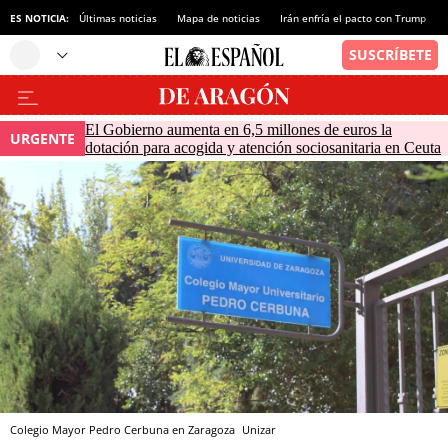
ES NOTICIA:
Últimas noticias
Mapa de noticias
Irán enfría el pacto con Trump
El Gobierno aumenta en 6,5 millones de euros la
URGENTE
dotación para acogida y atención sociosanitaria en Ceuta
Colegio Mayor Pedro Cerbuna en Zaragoza
Unizar