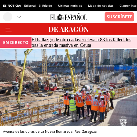
ES NOTICIA:
Editoral - El Rúgido
Últimas noticias
Mapa de noticias
Clamor inte
El hallazgo de otro cadáver eleva a 83 los fallecidos
EN DIRECTO
tras la entrada masiva en Ceuta
Avance de las obras de La Nueva Romareda
Real Zaragoza