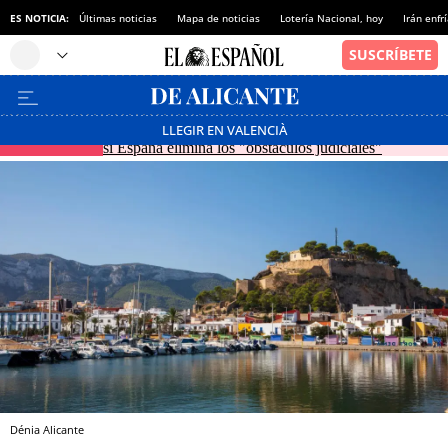
ES NOTICIA:
Últimas noticias
Mapa de noticias
Lotería Nacional, hoy
Irán enfr
Marruecos dice estar dispuesto a acoger a sus menores
LLEGIR EN VALENCIÀ
EN DIRECTO
si España elimina los "obstáculos judiciales"
Dénia Alicante