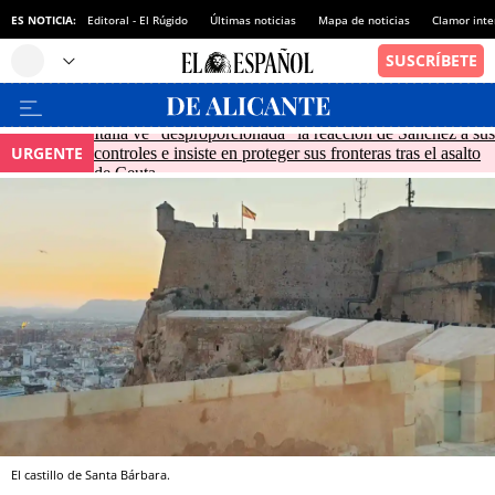
ES NOTICIA:
Editoral - El Rúgido
Últimas noticias
Mapa de noticias
Clamor inte
Italia ve "desproporcionada" la reacción de Sánchez a sus
URGENTE
controles e insiste en proteger sus fronteras tras el asalto
de Ceuta
El castillo de Santa Bárbara.