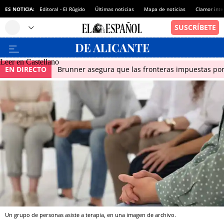
ES NOTICIA:
Editoral - El Rúgido
Últimas noticias
Mapa de noticias
Clamor inte
Leer en Castellano
EN DIRECTO
Brunner asegura que las fronteras impuestas por I
Un grupo de personas asiste a terapia, en una imagen de archivo.