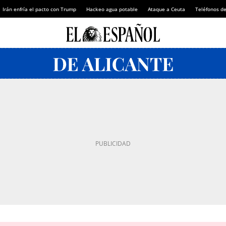
Irán enfría el pacto con Trump
Hackeo agua potable
Ataque a Ceuta
Teléfonos d