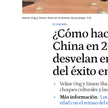
Veline Ong y Simon Shan en el evento de Jovempa
A.R.
ECONOMÍA
¿Cómo hace
China en 2
desvelan en
del éxito e
Veline Ong y Simon Shan
choques culturales y las
Más información
:
Los
edad con el retraso del 