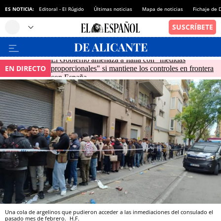
ES NOTICIA:
Editoral - El Rúgido
Últimas noticias
Mapa de noticias
Fichaje de
El Gobierno amenaza a Italia con "medidas
EN DIRECTO
proporcionales" si mantiene los controles en frontera
con España
Una cola de argelinos que pudieron acceder a las inmediaciones del consulado el
pasado mes de febrero.
H.F.