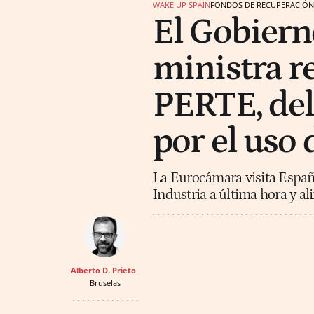
WAKE UP SPAIN
FONDOS DE RECUPERACIÓN
El Gobiern
ministra r
PERTE, de
por el uso
La Eurocámara visita España
Industria a última hora y a
Alberto D. Prieto
Bruselas