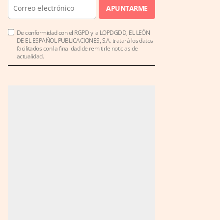
APUNTARME
De conformidad con el RGPD y la LOPDGDD, EL LEÓN
DE EL ESPAÑOL PUBLICACIONES, S.A. tratará los datos
facilitados con la finalidad de remitirle noticias de
actualidad.