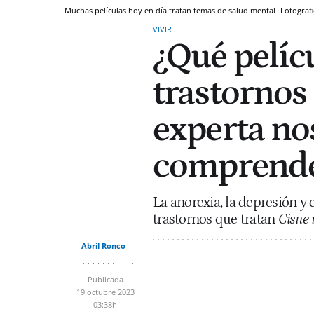
Muchas películas hoy en día tratan temas de salud mental
Fotografi
VIVIR
¿Qué pelíc
trastornos
experta no
comprende
La anorexia, la depresión y 
trastornos que tratan
Cisne 
Abril Ronco
Publicada
19 octubre 2023
03:38h