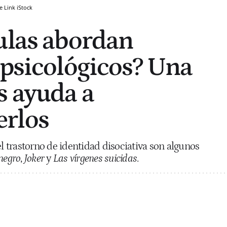
e Link
iStock
ulas abordan
 psicológicos? Una
s ayuda a
rlos
el trastorno de identidad disociativa son algunos
negro
,
Joker
y
Las vírgenes suicidas
.