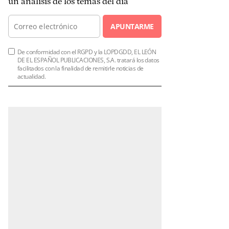
un análisis de los temas del día
APUNTARME
De conformidad con el RGPD y la LOPDGDD, EL LEÓN
DE EL ESPAÑOL PUBLICACIONES, S.A. tratará los datos
facilitados con la finalidad de remitirle noticias de
actualidad.