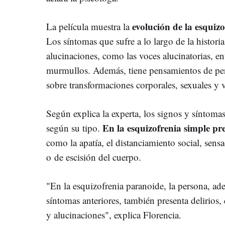
evolución de la esquiz
La película muestra la
Los síntomas que sufre a lo largo de la historia
alucinaciones, como las voces alucinatorias, ent
murmullos. Además, tiene pensamientos de per
sobre transformaciones corporales, sexuales y v
Según explica la experta, los signos y síntomas
En la esquizofrenia simple p
según su tipo.
como la a
patía, el d
istanciamiento social, s
ensa
o
de escisión del cuerpo.
"En la esquizofrenia paranoide, la persona, ad
síntomas anteriores, también presenta d
elirios
y a
lucinaciones", explica Florencia.