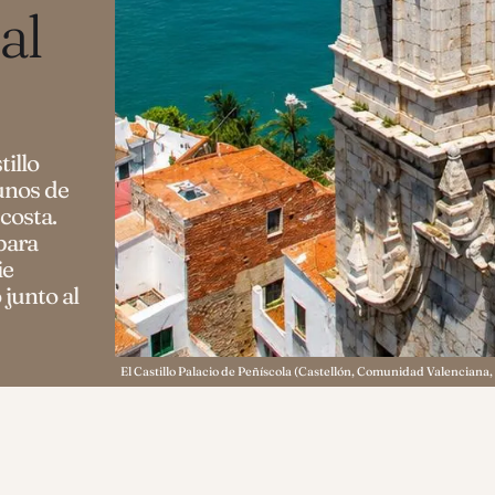
al
illo
gunos de
costa.
para
ie
 junto al
El Castillo Palacio de Peñíscola (Castellón, Comunidad Valenciana