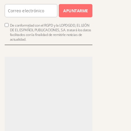
APUNTARME
De conformidad con el RGPD y la LOPDGDD, EL LEÓN
DE EL ESPAÑOL PUBLICACIONES, S.A. tratará los datos
facilitados con la finalidad de remitirle noticias de
actualidad.