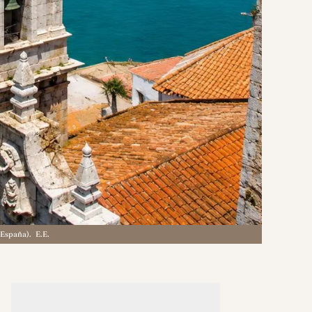
, España).
E.E.