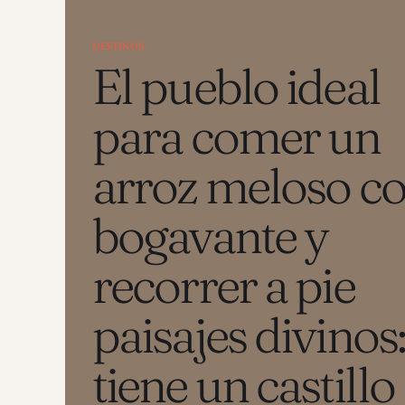
DESTINOS
El pueblo ideal
para comer un
arroz meloso c
bogavante y
recorrer a pie
paisajes divinos
tiene un castillo