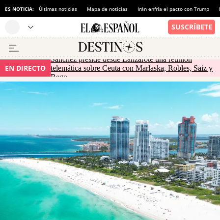
ES NOTICIA:
Últimas noticias
Mapa de noticias
Irán enfría el pacto con Trump
Sánchez preside desde Lanzarote una reunión
EN DIRECTO
telemática sobre Ceuta con Marlaska, Robles, Saiz y
Rego