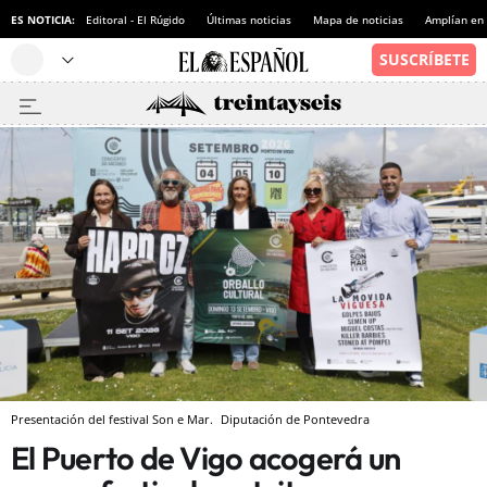
ES NOTICIA:
Editoral - El Rúgido
Últimas noticias
Mapa de noticias
Amplían en
Presentación del festival Son e Mar.
Diputación de Pontevedra
El Puerto de Vigo acogerá un