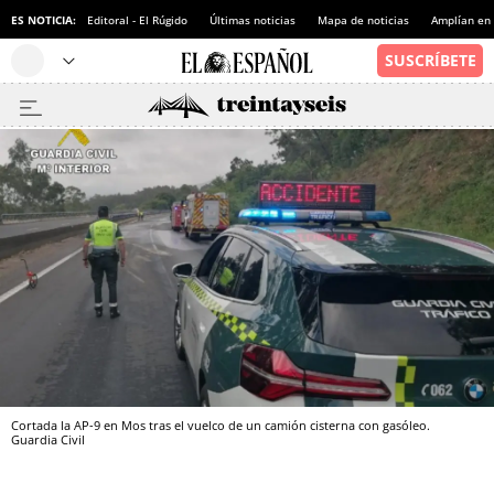
ES NOTICIA:
Editoral - El Rúgido
Últimas noticias
Mapa de noticias
Amplían en
Cortada la AP-9 en Mos tras el vuelco de un camión cisterna con gasóleo.
Guardia Civil