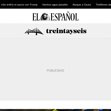
Irán enfría el pacto con Trump
Hackeo agua potable
Ataque a Ceuta
Teléfonos d