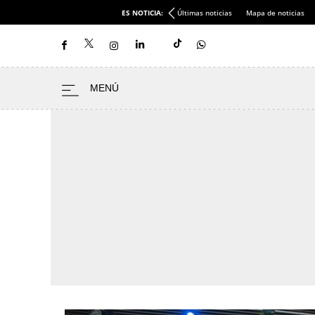
ES NOTICIA:
Últimas noticias
Mapa de noticias