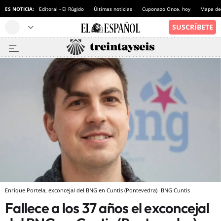
ES NOTICIA:
Editoral - El Rúgido
Últimas noticias
Cuponazo Once, hoy
Mapa de 
Enrique Portela, exconcejal del BNG en Cuntis (Pontevedra)
BNG Cuntis
Fallece a los 37 años el exconcejal