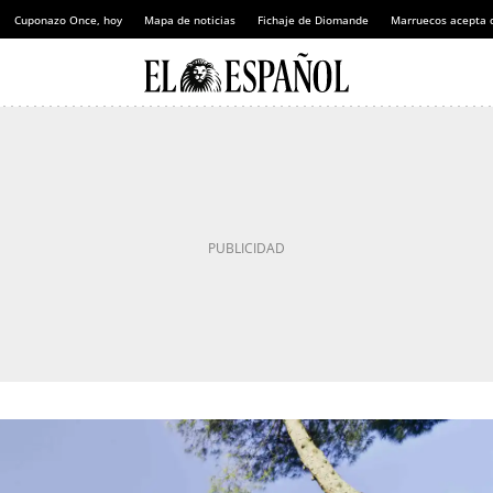
Cuponazo Once, hoy
Mapa de noticias
Fichaje de Diomande
Marruecos acepta 