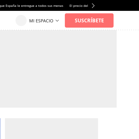
que España le entregue a todos sus menas
El precio del alquiler de vivienda baja por pri