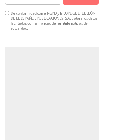
De conformidad con el RGPD y la LOPDGDD, EL LEÓN
DE EL ESPAÑOL PUBLICACIONES, S.A. tratará los datos
facilitados con la finalidad de remitirle noticias de
actualidad.